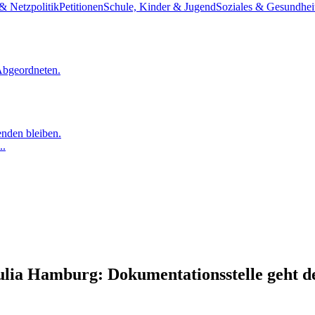
& Netzpolitik
Petitionen
Schule, Kinder & Jugend
Soziales & Gesundhei
Abgeordneten.
nden bleiben.
..
ulia Hamburg: Dokumentationsstelle geht d