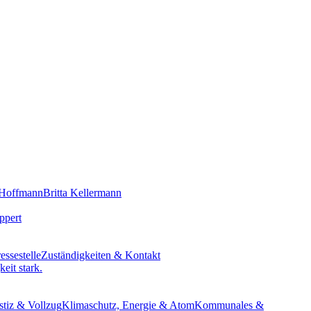
 Hoffmann
Britta Kellermann
ppert
essestelle
Zuständigkeiten & Kontakt
eit stark.
stiz & Vollzug
Klimaschutz, Energie & Atom
Kommunales &