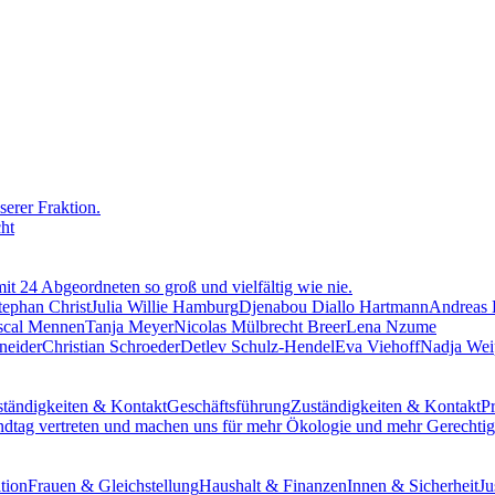
erer Fraktion.
cht
mit 24 Abgeordneten so groß und vielfältig wie nie.
tephan Christ
Julia Willie Hamburg
Djenabou Diallo Hartmann
Andreas
scal Mennen
Tanja Meyer
Nicolas Mülbrecht Breer
Lena Nzume
neider
Christian Schroeder
Detlev Schulz-Hendel
Eva Viehoff
Nadja Wei
tändigkeiten & Kontakt
Geschäftsführung
Zuständigkeiten & Kontakt
Pr
ndtag vertreten und machen uns für mehr Ökologie und mehr Gerechtigk
tion
Frauen & Gleichstellung
Haushalt & Finanzen
Innen & Sicherheit
Ju