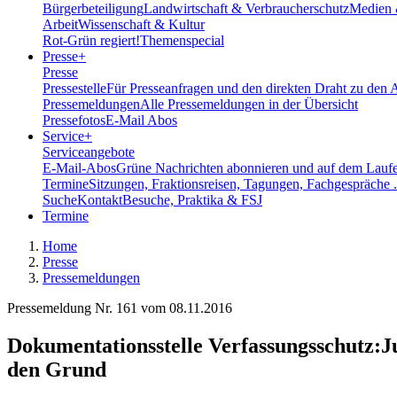
Bürgerbeteiligung
Landwirtschaft & Verbraucherschutz
Medien 
Arbeit
Wissenschaft & Kultur
Rot-Grün regiert!
Themenspecial
Presse
+
Presse
Pressestelle
Für Presseanfragen und den direkten Draht zu den 
Pressemeldungen
Alle Pressemeldungen in der Übersicht
Pressefotos
E-Mail Abos
Service
+
Serviceangebote
E-Mail-Abos
Grüne Nachrichten abonnieren und auf dem Laufe
Termine
Sitzungen, Fraktionsreisen, Tagungen, Fachgespräche .
Suche
Kontakt
Besuche, Praktika & FSJ
Termine
Home
Presse
Pressemeldungen
Pressemeldung Nr. 161 vom
08.11.2016
Dokumentationsstelle Verfassungsschutz
:
J
den Grund