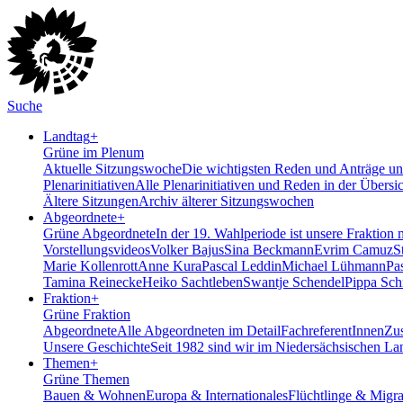
Suche
Landtag
+
Grüne im Plenum
Aktuelle Sitzungswoche
Die wichtigsten Reden und Anträge uns
Plenarinitiativen
Alle Plenarinitiativen und Reden in der Übersi
Ältere Sitzungen
Archiv älterer Sitzungswochen
Abgeordnete
+
Grüne Abgeordnete
In der 19. Wahlperiode ist unsere Fraktion 
Vorstellungsvideos
Volker Bajus
Sina Beckmann
Evrim Camuz
S
Marie Kollenrott
Anne Kura
Pascal Leddin
Michael Lühmann
Pa
Tamina Reinecke
Heiko Sachtleben
Swantje Schendel
Pippa Sch
Fraktion
+
Grüne Fraktion
Abgeordnete
Alle Abgeordneten im Detail
FachreferentInnen
Zus
Unsere Geschichte
Seit 1982 sind wir im Nieder­sächsischen La
Themen
+
Grüne Themen
Bauen & Wohnen
Europa & Internationales
Flüchtlinge & Migra