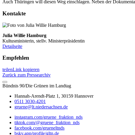
Auch Thüringen will diesen Weg einschlagen. Neben der Dokumentati
Kontakte
Julia Willie Hamburg
Kultusministerin, stellv. Ministerpräsidentin
Detailseite
Empfehlen
teilen
Link kopieren
Zurück zum Pressearchiv
Bündnis 90/Die Grünen im Landtag
Hannah-Arendt-Platz 1, 30159 Hannover
0511 3030-4201
gruene@lt.niedersachsen.de
instagram.com/gruene_fraktion_nds
tiktok.com/@gruene_fraktion_nds
facebook.com/grueneltnds
bsky.app/profile/gltn.de